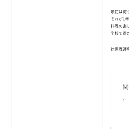
最初は何
それが1
料理の楽
学校で得
辻調理師専
関