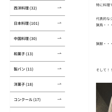
特に料理
西洋料理 (32)
代表的な
日本料理 (101)
猟鳥・・・
アヒル（
キジ（f
中国料理 (30)
猟獣・・・
シカ（c
和菓子 (13)
イノシシ
製パン (11)
そして！
洋菓子 (18)
コンクール (17)