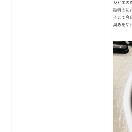
ジビエの
独特のに
そこで今
臭みをや