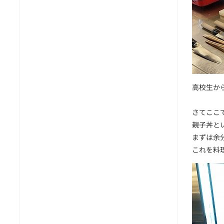
高校生か
さてここ
親子丼と
まずは余
これを料