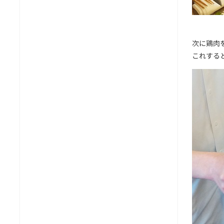
次に鶏肉
これする