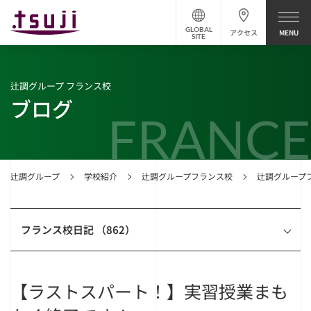
GLOBAL
アクセス
SITE
辻調グループ フランス校
ブログ
FRANCE
辻調グループ
学校紹介
辻調グループフランス校
辻調グループ
フランス校日記 （862）
【ラストスパート！】実習授業まも