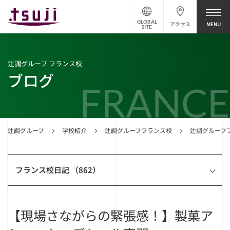
GLOBAL
アクセス
SITE
辻調グループ フランス校
ブログ
FRANCE
辻調グループ
学校紹介
辻調グループフランス校
辻調グループ
フランス校日記 （862）
【現場さながらの緊張感！】製菓ア