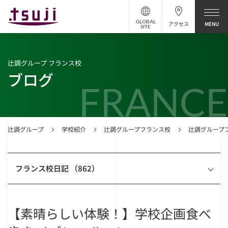
GLOBAL
アクセス
SITE
辻調グループ フランス校
ブログ
FRANCE
辻調グループ
学校紹介
辻調グループフランス校
辻調グループ
フランス校日記 （862）
【素晴らしい体験！】学校企画食べ