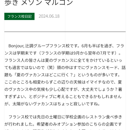
歩き メゾン マルコン
2024.06.18
フランス校日記
Bonjour, 辻調グループフランス校です。6月も半ばを過ぎ、フラ
ンスは学期末です（フランスの学期は9月から翌年の7月です）。
フランス人の皆さんは夏のヴァカンスに全てをかけているといっ
ても過言ではないので（笑）頭の中はすでにヴァカンスモード、話
題も「夏のヴァカンスはどこに行く？」というものが多いです。
ここのところも相変わらずこの辺りの天候はイマイチなので、夏
のヴァカンス中の気候も少し心配ですが、大丈夫でしょうか？暑
すぎずよい、とポジティブに考えることもできるかもしれません
が、太陽がないヴァカンスはちょっと寂しいですね。
フランス校では先日の土曜日に学校企画のレストラン食べ歩き
が行われました。希望者のみオプション参加のこちらの企画です