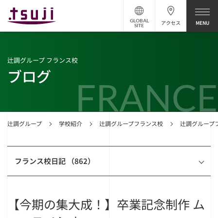
GLOBAL
アクセス
SITE
辻調グループ フランス校
ブログ
FRANCE
辻調グループ
学校紹介
辻調グループフランス校
辻調グループ
フランス校日記 （862）
【今期の集大成！】卒業記念制作 ム