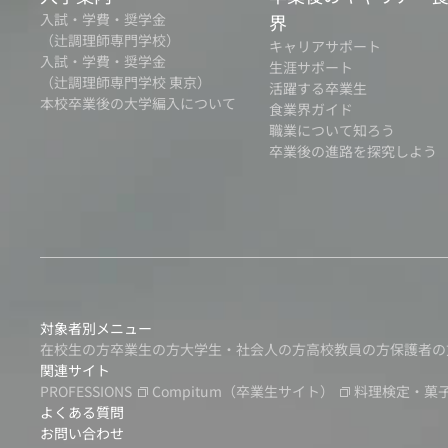
入試・学費・奨学金
界
（辻調理師専門学校）
キャリアサポート
入試・学費・奨学金
生涯サポート
（辻調理師専門学校 東京）
活躍する卒業生
本校卒業後の大学編入について
食業界ガイド
職業について知ろう
卒業後の進路を探究しよう
対象者別メニュー
在校生の方
卒業生の方
大学生・社会人の方
高校教員の方
保護者の
関連サイト
PROFESSIONS
Compitum
（卒業生サイト）
料理検定・菓
よくある質問
お問い合わせ