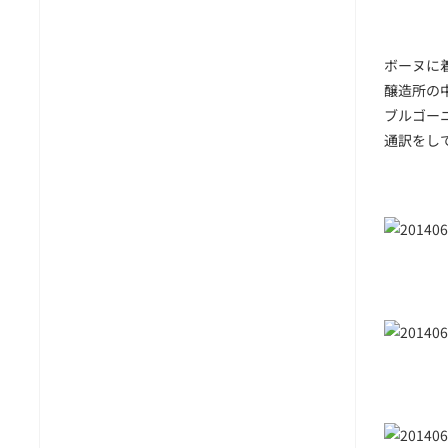
ボーヌに着
醸造所の
ブルゴー
通訳をし