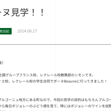
ーヌ見学！！
2014.06.17
校日記
金）
ur, 辻調グループフランス校、レクレール校教務部のシモンです。
ィエ校、レクレール校の学生合同でボーヌBeauneに行ってきました！
ブルゴーニュ地方にある町なので、今回の見学の目的はもちろんブルゴ
から毎日ボジョレーのぶどう畑を見て、時にはボジョレーのワインを試