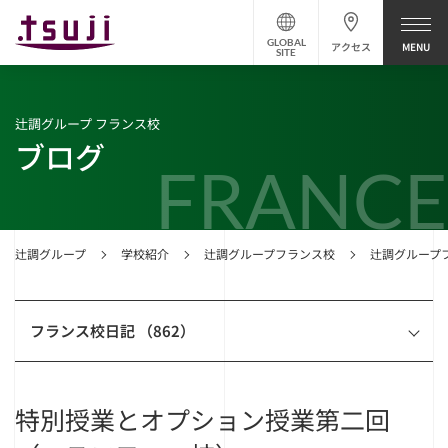
GLOBAL
アクセス
SITE
辻調グループ フランス校
ブログ
FRANCE
辻調グループ
学校紹介
辻調グループフランス校
辻調グループ
フランス校日記 （862）
特別授業とオプション授業第二回