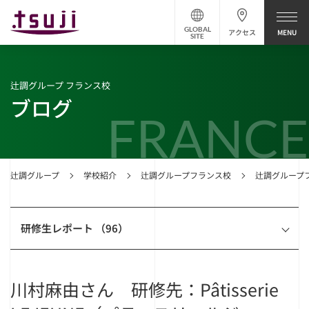
GLOBAL
アクセス
SITE
辻調グループ フランス校
ブログ
FRANCE
辻調グループ
学校紹介
辻調グループフランス校
辻調グループ
研修生レポート （96）
川村麻由さん 研修先：Pâtisserie