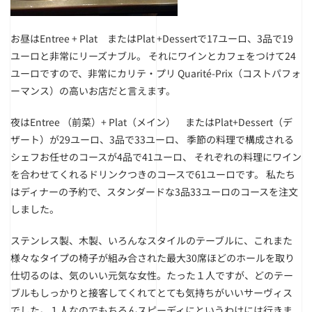
お昼はEntree + Plat またはPlat +Dessertで17ユーロ、3品で19
ユーロと非常にリーズナブル。 それにワインとカフェをつけて24
ユーロですので、非常にカリテ・プリ Quarité-Prix（コストパフォ
ーマンス）の高いお店だと言えます。
夜はEntree （前菜）+ Plat（メイン） またはPlat+Dessert（デ
ザート）が29ユーロ、3品で33ユーロ、 季節の料理で構成される
シェフお任せのコースが4品で41ユーロ、 それぞれの料理にワイン
を合わせてくれるドリンクつきのコースで61ユーロです。 私たち
はディナーの予約で、スタンダードな3品33ユーロのコースを注文
しました。
ステンレス製、木製、いろんなスタイルのテーブルに、これまた
様々なタイプの椅子が組み合された最大30席ほどのホールを取り
仕切るのは、気のいい元気な女性。たった１人ですが、どのテー
ブルもしっかりと接客してくれてとても気持ちがいいサーヴィス
でした。１人なのでもちろんスピーディにというわけには行きま