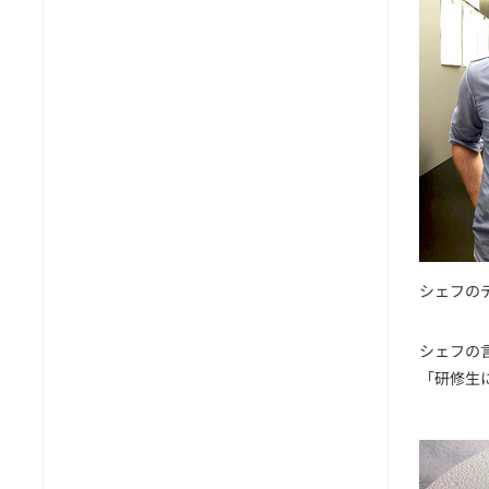
シェフの
シェフの
「研修生