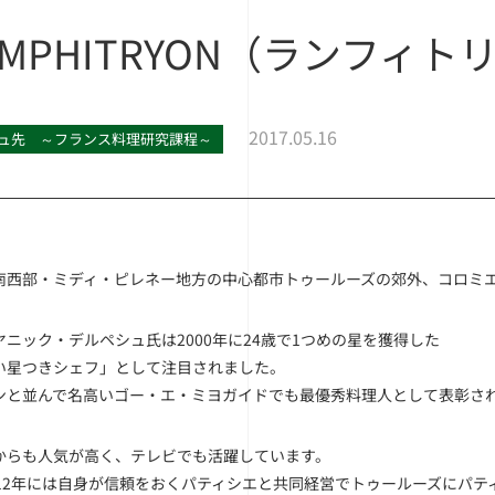
 AMPHITRYON（ランフィ
2017.05.16
ュ先 ～フランス料理研究課程～
南西部・ミディ・ピレネー地方の中心都市トゥールーズの郊外、コロミエ
ヤニック・デルペシュ氏は2000年に24歳で1つめの星を獲得した
い星つきシェフ」として注目されました。
ンと並んで名高いゴー・エ・ミヨガイドでも最優秀料理人として表彰さ
からも人気が高く、テレビでも活躍しています。
012年には自身が信頼をおくパティシエと共同経営でトゥールーズにパテ