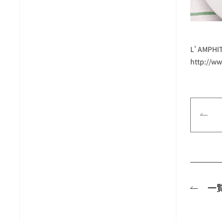
L' AMP
http://w
一