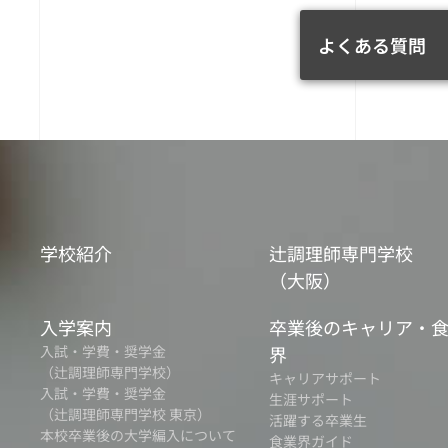
よくある質問
学校紹介
辻調理師専門学校
（大阪）
入学案内
卒業後のキャリア・
入試・学費・奨学金
界
（辻調理師専門学校）
キャリアサポート
入試・学費・奨学金
生涯サポート
（辻調理師専門学校 東京）
活躍する卒業生
本校卒業後の大学編入について
食業界ガイド