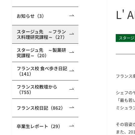
L'
お知らせ（3）
スタージュ先 ～フラン
ス料理研究課程～（27）
スタージ
スタージュ先 ～製菓研
究課程～（20）
フランス校 食べ歩き日記
（141）
フランス
フランス校教壇から
（755）
シェフの
「最も若
フランス校日記（862）
ミシュラ
その容姿
卒業生レポート（29）
また、2