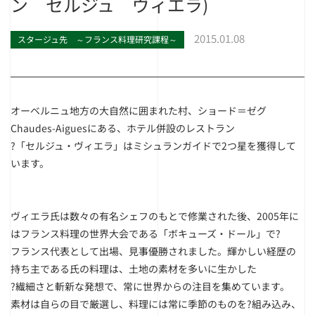
ン セルジュ ヴィエラ)
2015.01.08
スタージュ先 ～フランス料理研究課程～
オーベルニュ地方の大自然に囲まれた村、ショード＝ゼグ
Chaudes-Aiguesにある、ホテル併設のレストラン
?「セルジュ・ヴィエラ」はミシュランガイドで2つ星を獲得して
います。
ヴィエラ氏は数々の有名シェフのもとで修業された後、2005年に
はフランス料理の世界大会である「ボキューズ・ドール」で?
フランス代表として出場、見事優勝されました。輝かしい経歴の
持ち主である氏の料理は、土地の素材を多いに生かした
?繊細さと斬新な発想で、常に世界からの注目を集めています。
素材は自らの目で厳選し、料理には常に季節のものを?組み込み、