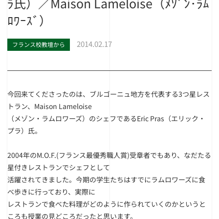
ﾗ氏）／Maison Lameloise（ﾒｿﾞﾝ･ﾗﾑ
ﾛﾜｰｽﾞ）
2014.02.17
フランス校教壇から
今回来てくださったのは、ブルゴーニュ地方を代表する3つ星レス
トラン、Maison Lameloise
（メゾン・ラムロワーズ）のシェフであるEric Pras（エリック・
プラ）氏。
2004年のM.O.F.(フランス最優秀職人賞)受章者でもあり、なだたる
星付きレストランでシェフとして
活躍されてきました。今期の学生たちはすでにラムロワーズに食
べ歩きに行っており、実際に
レストランで食べた料理がどのように作られていくのかというと
ころも授業の見どころだったと思います。