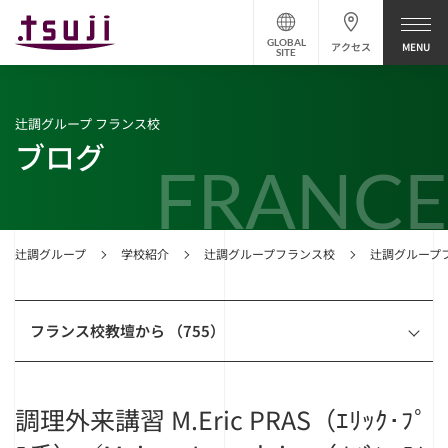
GLOBAL
アクセス
SITE
辻調グループ フランス校
ブログ
FRANCE
辻調グループ
学校紹介
辻調グループフランス校
辻調グループ
フランス校教壇から （755）
調理外来講習 M.Eric PRAS（ｴﾘｯｸ･ﾌﾟ