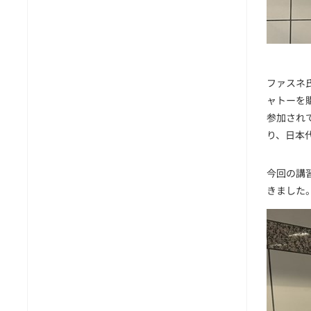
ファスネ氏
ャトーを
参加され
り、日本
今回の講
きました