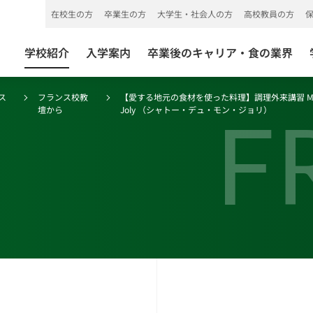
在校生の方
卒業生の方
大学生・社会人の方
高校教員の方
学校紹介
入学案内
卒業後のキャリア・食の業界
ス
フランス校教
【愛する地元の食材を使った料理】調理外来講習 M.Romua
F
壇から
Joly （シャトー・デュ・モン・ジョリ）