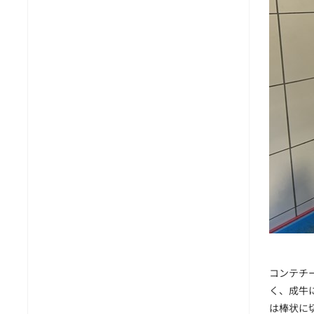
コンテチ
く、成牛
は棒状に