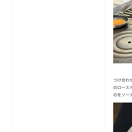
つけ合わ
のロース
のをソー