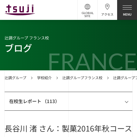
GLOBAL
アクセス
SITE
辻調グループ フランス校
ブログ
FRANCE
辻調グループ
学校紹介
辻調グループフランス校
辻調グループ
在校生レポート （113）
長谷川 渚 さん：製菓2016年秋コース