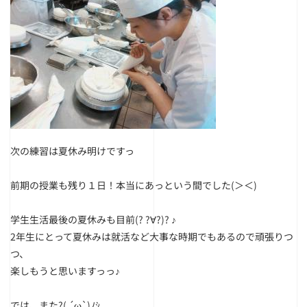
次の練習は夏休み明けですっ
前期の授業も残り１日！本当にあっという間でした(＞＜)
学生生活最後の夏休みも目前(? ?∀?)? ♪
2年生にとって夏休みは就活など大事な時期でもあるので頑張りつ
つ、
楽しもうと思いますっっ♪
では、また?( ´ω`)ﾉｼ