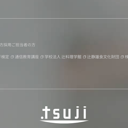
方
採用ご担当者の方
子検定
通信教育講座
学校法人
辻料理学館
辻静雄食文化財団