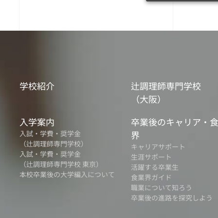
学校紹介
辻調理師専門学校
（大阪）
入学案内
卒業後のキャリア・
入試・学費・奨学金
界
（辻調理師専門学校）
キャリアサポート
入試・学費・奨学金
生涯サポート
（辻調理師専門学校 東京）
活躍する卒業生
本校卒業後の大学編入について
食業界ガイド
職業について知ろう
卒業後の進路を探究しよう