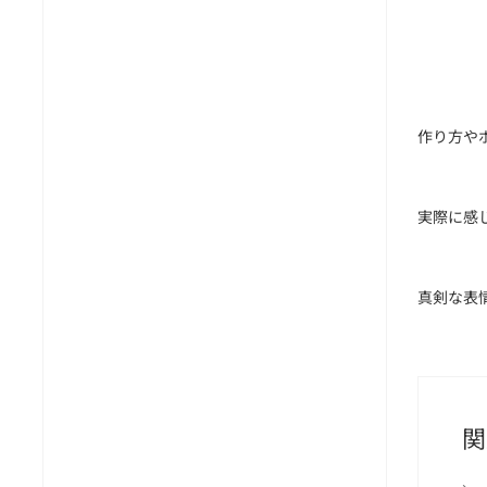
作り方や
実際に感
真剣な表
関