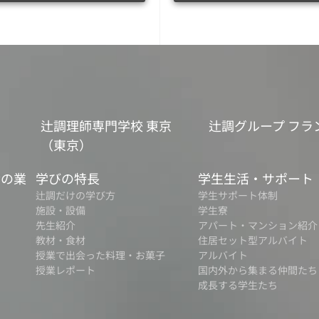
辻調理師専門学校 東京
辻調グループ フラ
（東京）
食の業
学びの特長
学生生活・サポート
辻調だけの学び方
学生サポート体制
施設・設備
学生寮
先生紹介
アパート・マンション紹介
教材・食材
住居セット型アルバイト
授業で出会った料理・お菓子
アルバイト
授業レポート
国内外から集まる仲間たち
成長する学生たち