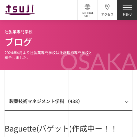
GLOBAL
アクセス
SITE
辻製菓専門学校
ブログ
OSAKA
2024年4月より辻製菓専門学校は辻調理師専門学校と
統合しました。
製菓技術マネジメント学科 （438）
Baguette(バゲット)作成中ー！！