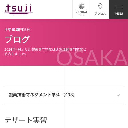
GLOBAL
アクセス
SITE
辻製菓専門学校
ブログ
OSAKA
2024年4月より辻製菓専門学校は辻調理師専門学校と
統合しました。
製菓技術マネジメント学科 （438）
デザート実習