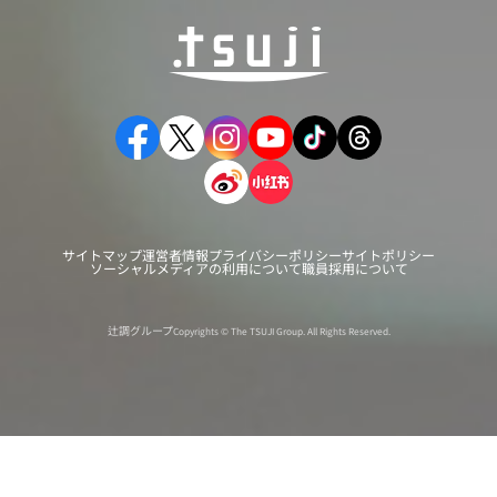
サイトマップ
運営者情報
プライバシーポリシー
サイトポリシー
ソーシャルメディアの利用について
職員採用について
辻調グループ
Copyrights © The TSUJI Group. All Rights Reserved.
オンライン
オープン
出張相談会
PAGE
資料請求
イベント
キャンパス
TOP
バスツアー