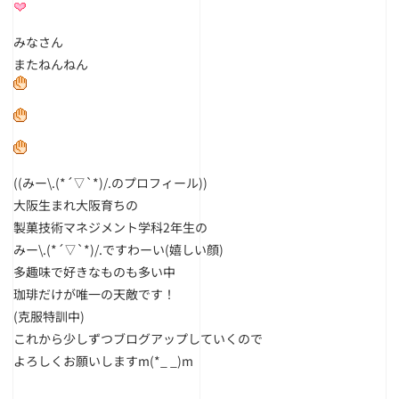
みなさん
またねんねん
((みー\.(*´▽`*)/.のプロフィール))
大阪生まれ大阪育ちの
製菓技術マネジメント学科2年生の
みー\.(*´▽`*)/.ですわーい(嬉しい顔)
多趣味で好きなものも多い中
珈琲だけが唯一の天敵です！
(克服特訓中)
これから少しずつブログアップしていくので
よろしくお願いしますm(*_ _)m