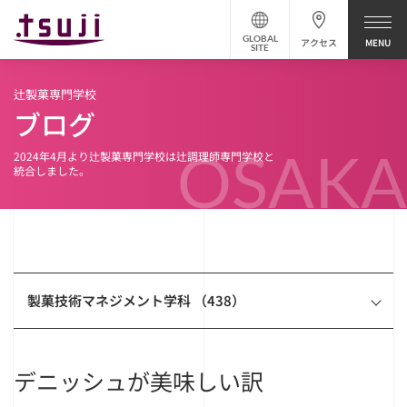
GLOBAL
アクセス
SITE
辻製菓専門学校
ブログ
OSAKA
2024年4月より辻製菓専門学校は辻調理師専門学校と
統合しました。
製菓技術マネジメント学科 （438）
デニッシュが美味しい訳