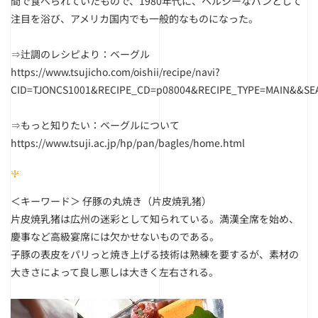
間で食べられていたもので、1980年代に、ヘルシーなパンとして
注目を浴び、アメリカ国内でも一般的なものになった。
⇒辻調のレシピより：ベーグル
https://www.tsujicho.com/oishii/recipe/navi?
CID=TJONCS1001&RECIPE_CD=p08004&RECIPE_TYPE=MAIN&&SE
⇒
もっと知りたい：ベーグルについて
https://www.tsuji.ac.jp/hp/pan/bagles/home.html
＜キーワード＞
仔豚の丸焼き
（片皮焼乳猪）
片皮焼乳猪は広州の迷彩として知られている。満漢全席を始め、
慶事など高級宴席には欠かせないものである。
子豚の表皮をパリっと焼き上げる技術は熟練を要するが、素材の
大きさによって良し悪しは大きく左右される。