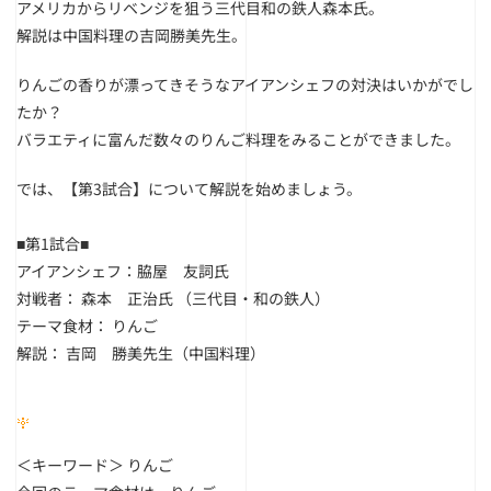
アメリカからリベンジを狙う三代目和の鉄人森本氏。
解説は中国料理の吉岡勝美先生。
りんごの香りが漂ってきそうなアイアンシェフの対決はいかがでし
たか？
バラエティに富んだ数々のりんご料理をみることができました。
では、【第3試合】について解説を始めましょう。
■
第
1
試合
■
アイアンシェフ
：脇屋 友詞氏
対戦者
： 森本 正治氏 （三代目・和の鉄人）
テーマ食材
： りんご
解説
： 吉岡 勝美先生（中国料理）
＜キーワード＞
りんご