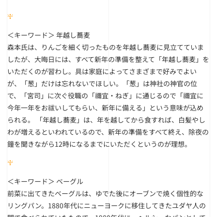
＜キーワード＞
年越し蕎麦
森本氏は、りんごを細く切ったものを年越し蕎麦に見立てていま
したが、大晦日には、すべて新年の準備を整えて「年越し蕎麦」を
いただくのが習わし。具は家庭によってさまざまで好みでよい
が、「葱」だけは忘れないでほしい。「葱」は神社の神官の位
で、「宮司」に次ぐ役職の「禰宜・ねぎ」に通じるので「禰宜に
今年一年をお祓いしてもらい、新年に備える」という意味が込め
られる。 「年越し蕎麦」は、年を越してから食すれば、白髪やし
わが増えるといわれているので、新年の準備をすべて終え、除夜の
鐘を聞きながら12時になるまでにいただくというのが理想。
＜キーワード＞
ベーグル
前菜に出てきたベーグルは、ゆでた後にオーブンで焼く個性的な
リングパン。1880年代にニューヨークに移住してきたユダヤ人の