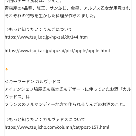
今回のテーマ食材は、りんご。
青森産の4品種、紅玉、サンふじ、金星、アルプス乙女が用意され
それぞれの特徴を生かした料理が作られました。
⇒
もっと知りたい：りんごについて
https://www.tsuji.ac.jp/hp/zai/dt/144.htm
https://www.tsuji.ac.jp/hp/zai/pict/apple/apple.html
＜キーワード＞
カルヴァドス
アイアンシェフ脇屋氏も森本氏もデザートに使っていたお酒「カル
ヴァドス」は
フランスのノルマンディー地方で作られるりんごのお酒のこと。
⇒
もっと知りたい：カルヴァドスについて
https://www.tsujicho.com/column/cat/post-157.html