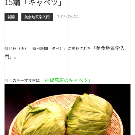
15講「キャベツ」
2019.06.04
新聞
美食地質学入門
「美食地質学入
6月4日（火）「毎日新聞（夕刊）」に掲載された
門」
。
「神鍋高原のキャベツ」
。
今回のテーマ食材は