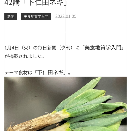
42講「下仁田ネギ」
2022.01.05
新聞
美食地質学入門
美食地質学入門
1月4日（火）の毎日新聞（夕刊）に
「
」
が掲載されました。
下仁田ネギ
テーマ食材は
「
」
。