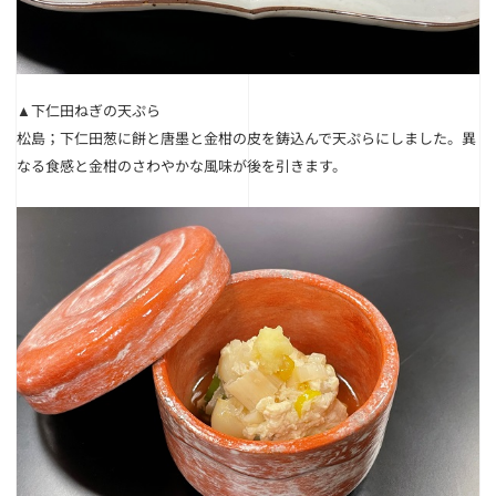
▲下仁田ねぎの天ぷら
松島；下仁田葱に餅と唐墨と金柑の皮を鋳込んで天ぷらにしました。異
なる食感と金柑のさわやかな風味が後を引きます。