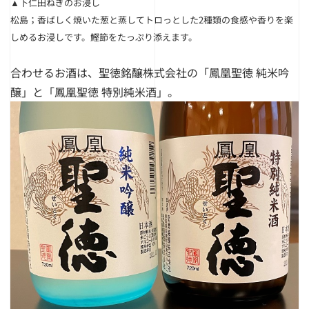
▲下仁田ねぎのお浸し
松島；香ばしく焼いた葱と蒸してトロっとした2種類の食感や香りを楽
しめるお浸しです。鰹節をたっぷり添えます。
合わせるお酒は、聖徳銘醸株式会社の「鳳凰聖徳 純米吟
醸」と「鳳凰聖徳 特別純米酒」。