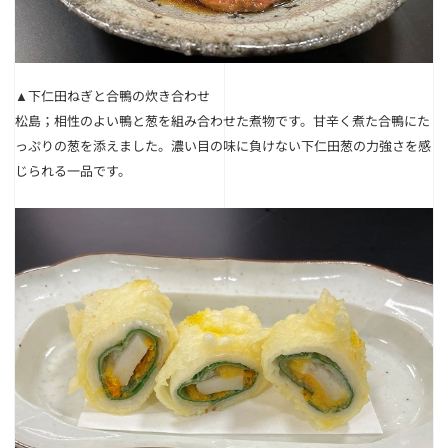
▲下仁田ねぎと合鴨の炊き合わせ
松島；相性のよい鴨と葱を組み合わせた煮物です。甘辛く煮た合鴨にた
っぷりの葱を添えました。濃い目の味に負けない下仁田葱の力強さを感
じられる一品です。