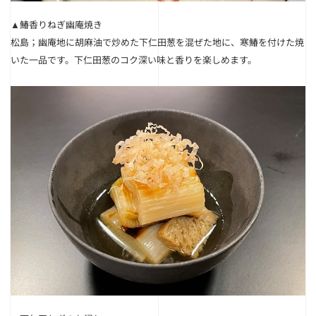
▲鰆香りねぎ幽庵焼き
松島；幽庵地に胡麻油で炒めた下仁田葱を混ぜた地に、寒鰆を付けた焼
いた一品です。下仁田葱のコク深い味と香りを楽しめます。