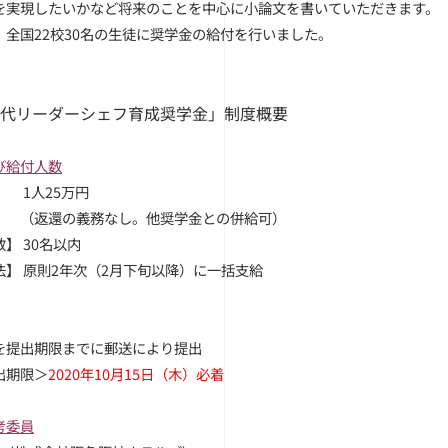
を実現したいかなど将来のことを中心に小論文を書いていただきます。
、全国22校30名の生徒に奨学金の給付を行いました。
代リーダーシェフ育成奨学金」制度概要
び給付人数
 1人25万円
＿＿
（返還の義務なし。他奨学金との併給可）
】 30名以内
法】 原則2年次（2月下旬以降）に一括支給
を提出期限までに郵送により提出
出期限＞
2020年10月15日（木）必着
考委員