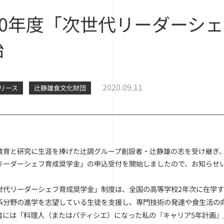
020年度「次世代リーダーシ
始
2020.09.11
リース
辻静雄食文化財団
教育と研究に生涯を捧げた辻調グループ創設者・辻静雄の志を受け継ぎ、2
リーダーシェフ育成奨学金」の申込受付を開始しましたので、お知らせ
世代リーダーシェフ育成奨学金」制度は、全国の高等学校2年次に在学
系分野の進学を志望している生徒を支援し、専門技術の発達や食生活の
者には
「料理人（またはパティシエ）になった私の『キャリア5年計画』