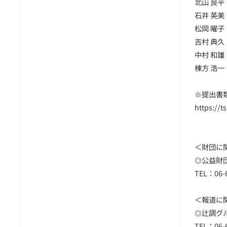
北山 良平
石井 英美
松岡 曜
吉村 典久
中村 和雄
棟方 浩一
※提出書
https://t
＜財団に
◎公益財
TEL：06-6
＜報道に
◎辻調グ
TEL：06-