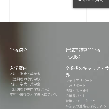
学校紹介
辻調理師専門学校
（大阪）
入学案内
卒業後のキャリア・
入試・学費・奨学金
界
（辻調理師専門学校）
キャリアサポート
入試・学費・奨学金
生涯サポート
（辻調理師専門学校 東京）
活躍する卒業生
本校卒業後の大学編入について
食業界ガイド
職業について知ろう
卒業後の進路を探究しよう