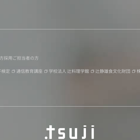
方
採用ご担当者の方
子検定
通信教育講座
学校法人
辻料理学館
辻静雄食文化財団