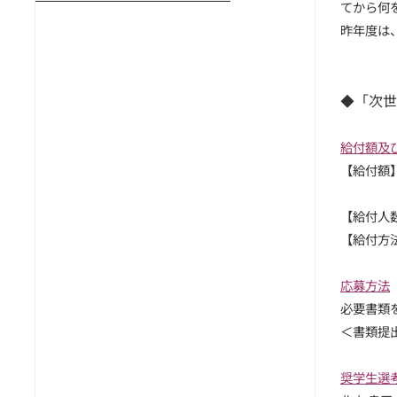
てから何
昨年度は
◆「次世
給付額及
【給付額】
＿＿＿＿
【給付人数
【給付方
応募方法
必要書類
＜書類提
奨学生選