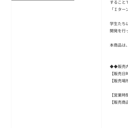
すること
「Ｉター
学生たち
開発を行
本商品は、
◆◆販売
【販売日時
【販売場所
＿＿＿＿
【営業時間
【販売商
＿＿＿＿
＿＿＿＿
＿＿＿＿