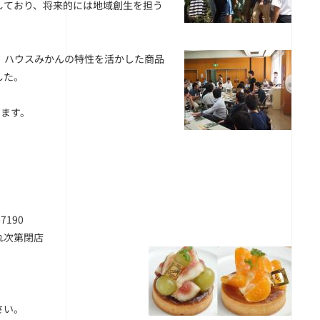
しており、将来的には地域創生を担う
、ハウスみかんの特性を活かした商品
した。
します。
7190
れ次第閉店
さい。