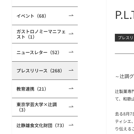
P.
イベント（68）
ガストロノミーマニフェ
スト（1）
プレスリ
ニュースレター（52）
プレスリリース（268）
～辻調グ
教育連携（21）
辻製菓専
て、和歌
東京学芸大学×辻調
（3）
去る8月
ティシエ
辻静雄食文化財団（73）
り伝える