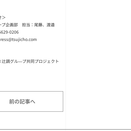
せ＞
ープ企画部 担当：尾藤、渡邉
629-0206
ress@tsujicho.com
×辻調グル―プ共同プロジェクト
前の記事へ