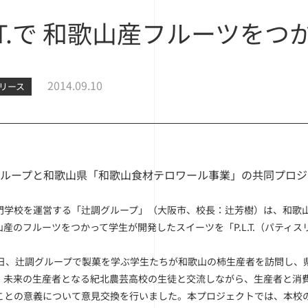
L.T.で 和歌山産フルーツ
2014.09.10
リース
ループと和歌山県「和歌山食材テロワール事業」の共同プロジ
門学校を運営する「辻調グループ」（大阪市、校長：辻芳樹）は、和歌
山産のフルーツをつかって学生が開発したスイーツを「P.L.T.（パティ
7日、辻調グループで製菓を学ぶ学生たちが和歌山の柿生産者を訪問し、
、未来の生産者となる紀北農芸高校の生徒と交流しながら、生産者と消
ことの意義について意見交換を行いました。本プロジェクトでは、本校