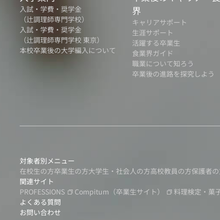
入試・学費・奨学金
界
（辻調理師専門学校）
キャリアサポート
入試・学費・奨学金
生涯サポート
（辻調理師専門学校 東京）
活躍する卒業生
本校卒業後の大学編入について
食業界ガイド
職業について知ろう
卒業後の進路を探究しよう
対象者別メニュー
在校生の方
卒業生の方
大学生・社会人の方
高校教員の方
保護者の
関連サイト
PROFESSIONS
Compitum
（卒業生サイト）
料理検定・菓
よくある質問
お問い合わせ