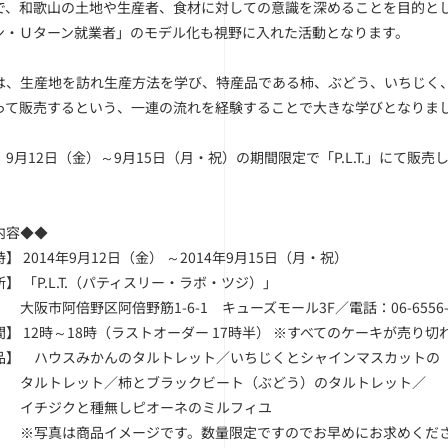
で、和歌山の土地や生産者、食材に対しての意識を深めることを目的と
ン・Ｕターン就業者」のモデル化も視野に入れた活動となります。
は、生産地を訪れ生産方法を学び、特産品である柿、ぶどう、いちじく
って販売するという、一連の流れを経験することで大きな学びとなりま
9月12日（金）～9月15日（月・祝）の期間限定で「P.L.T.」にて販売
内容◆◆
】 2014年9月12日（金） ～2014年9月15日（月・祝）
】 「P.L.T.（パティスリー・ラボ・ツジ）」
＿＿
大阪市阿倍野区阿倍野筋1-6-1 キューズモール3F／電話：06-6556-
】 12時～18時（ラストオーダー 17時半） ※すべてのケーキが売り切
品】 ハウスみかんのタルトレット／いちじくとシャインマスカットの
＿＿
タルトレット／柿とブラックビート（ぶどう）のタルトレット／
＿＿
イチジクと種無しピオーネのミルフィユ
＿＿
※写真は商品イメージです。数量限定ですのでお早めにお求めくだ