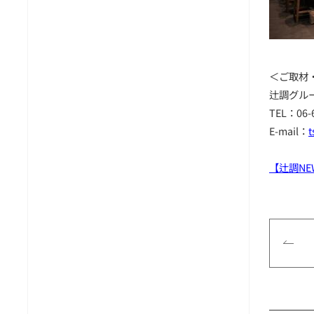
＜ご取材
辻調グル
TEL：06-
E-mail：
t
【辻調NE