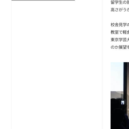
留学生の
高さがう
校舎見学
教室で軽
東京学芸
のか展望