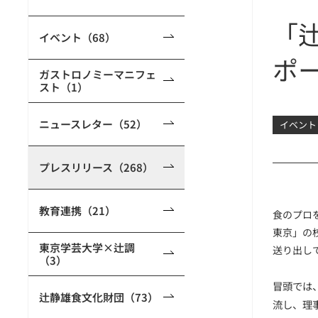
「
イベント（68）
ポ
ガストロノミーマニフェ
スト（1）
ニュースレター（52）
イベント
プレスリリース（268）
教育連携（21）
食のプロ
東京」の
東京学芸大学×辻調
送り出し
（3）
冒頭では
辻静雄食文化財団（73）
流し、理