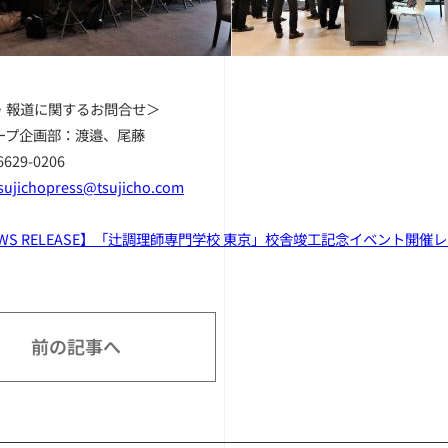
・報道に関するお問合せ＞
ープ企画部：渡邉、尾藤
6629-0206
sujichopress@tsujicho.com
WS RELEASE】「辻調理師専門学校 東京」校舎竣工記念イベント開催レ
前の記事へ