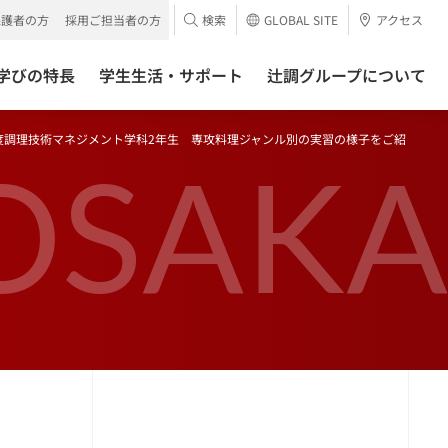
保護者の方
採用ご担当者の方
検索
GLOBAL SITE
アクセス
学びの特長
学生生活・サポート
辻調グループについて
度調理技術マネジメント学科2年生 専攻料理ジャンル別の実習の様子をご紹
OSAKA
！