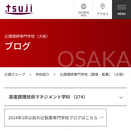
GLOBAL
アクセス
SITE
辻調理師専門学校（大阪）
ブログ
OSAKA
辻調グループ
学校紹介
辻調理師専門学校［調理・製菓］（大阪）
高度調理技術マネジメント学科 （274）
2024年3月以前の辻製菓専門学校ブログはこちら