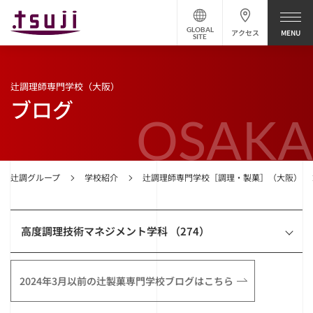
GLOBAL
アクセス
SITE
辻調理師専門学校（大阪）
ブログ
OSAKA
辻調グループ
学校紹介
辻調理師専門学校［調理・製菓］（大阪）
高度調理技術マネジメント学科 （274）
2024年3月以前の辻製菓専門学校ブログはこちら