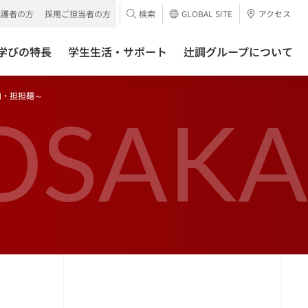
保護者の方
採用ご担当者の方
検索
GLOBAL SITE
アクセス
学びの特長
学生生活・サポート
辻調グループについて
肉・担担麺～
OSAKA