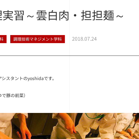
理実習～雲白肉・担担麺～
2018.07.24
科
調理技術マネジメント学科
シスタントのyoshidaです。
ゆで豚の前菜）