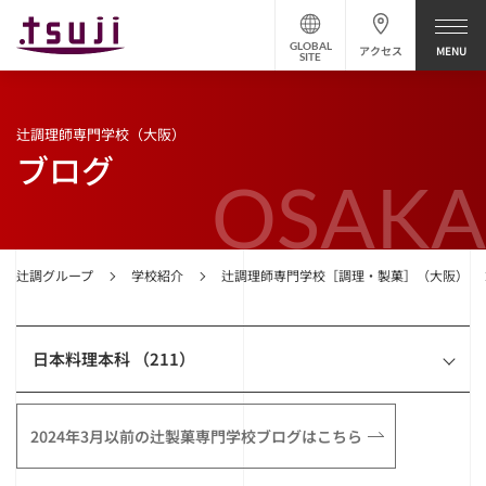
GLOBAL
アクセス
SITE
辻調理師専門学校（大阪）
ブログ
OSAKA
辻調グループ
学校紹介
辻調理師専門学校［調理・製菓］（大阪）
日本料理本科 （211）
2024年3月以前の辻製菓専門学校ブログはこちら