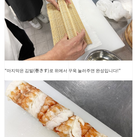
"마지막은 김발(巻きす)로 위에서 꾸욱 눌러주면 완성입니다!"