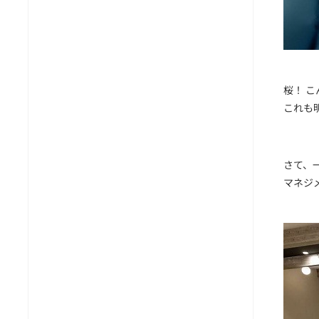
桜！ こん
これも明
さて、一
マネジメ