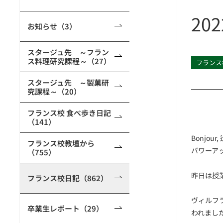
20
お知らせ（3）
スタージュ先 ～フラン
ス料理研究課程～（27）
フランス
スタージュ先 ～製菓研
究課程～（20）
フランス校 食べ歩き日記
（141）
Bonj
フランス校教壇から
パワーア
（755）
昨日は授
フランス校日記（862）
ヴィルフ
卒業生レポート（29）
われまし