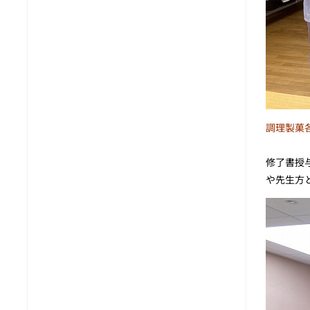
調理製菓
修了書授
や先生方