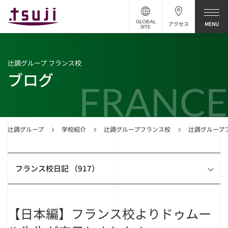
GLOBAL
アクセス
SITE
辻調グループ フランス校
ブログ
FRANCE
辻調グループ
学校紹介
辻調グループフランス校
辻調グループ
フランス校日記 （917）
【日本編】フランス校よりドゥムー