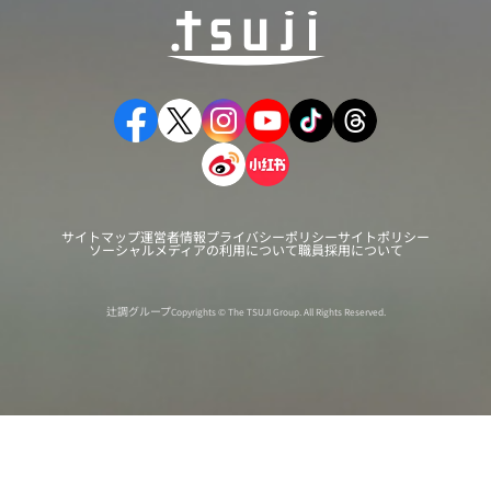
サイトマップ
運営者情報
プライバシーポリシー
サイトポリシー
ソーシャルメディアの利用について
職員採用について
辻調グループ
Copyrights © The TSUJI Group. All Rights Reserved.
オンライン
オープン
出張相談会
PAGE
資料請求
イベント
キャンパス
TOP
バスツアー