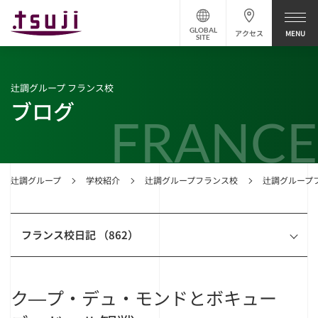
GLOBAL
アクセス
SITE
辻調グループ フランス校
ブログ
FRANCE
辻調グループ
学校紹介
辻調グループフランス校
辻調グループ
フランス校日記 （862）
ク―プ・デュ・モンドとボキュー