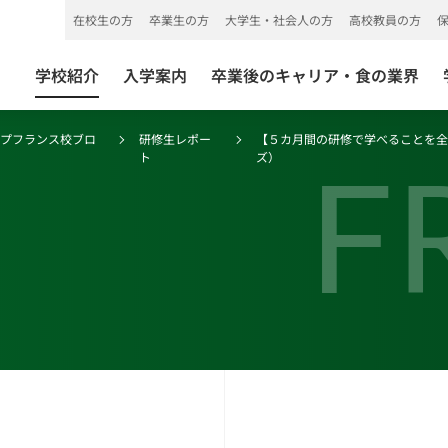
在校生の方
卒業生の方
大学生・社会人の方
高校教員の方
学校紹介
入学案内
卒業後のキャリア・食の業界
ープフランス校ブロ
研修生レポー
【５カ月間の研修で学べることを全て学ぶ
F
ト
ズ）