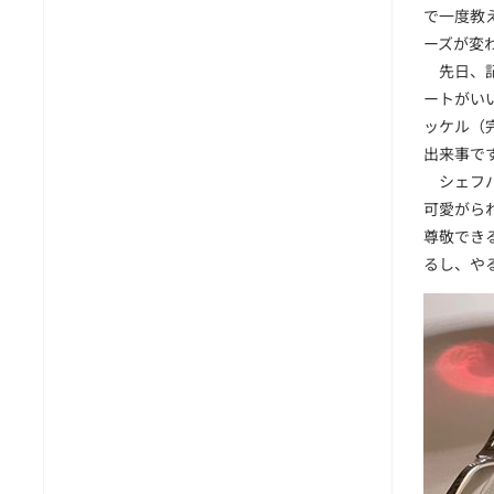
で一度教
ーズが変
先日、記
ートがい
ッケル（
出来事で
シェフパ
可愛がら
尊敬でき
るし、や