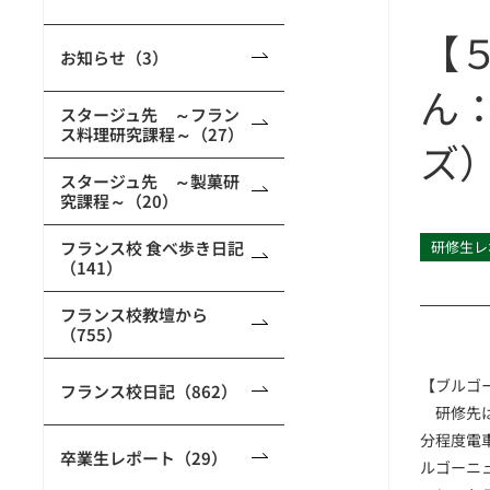
【
お知らせ（3）
ん：
スタージュ先 ～フラン
ス料理研究課程～（27）
ズ
スタージュ先 ～製菓研
究課程～（20）
フランス校 食べ歩き日記
研修生レ
（141）
フランス校教壇から
（755）
【ブルゴ
フランス校日記（862）
研修先は
分程度電
卒業生レポート（29）
ルゴーニ