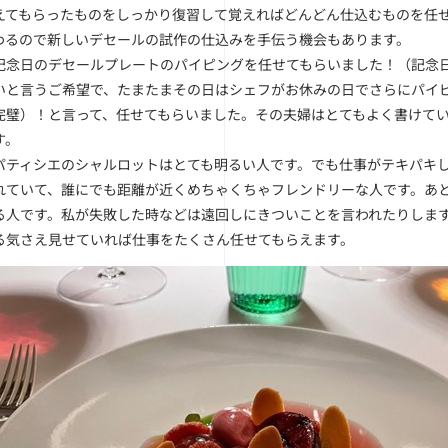
えてもらったものをしっかり復習して覚えればどんどん仕込むものを任
わるので新しいデセールの試作の仕込みを手伝う機会もあります。
念日のデセールプレートのパイピングを任せてもらいました！（記念日
いと言うご希望で、たまたまその日はシェフがお休みの日でさらにパイ
完璧）！と言って、任せてもらいました。その夫婦はとてもよく書けてい
す。
ティシエのシャルロットはとても明るい人です。でも仕事がテキパキし
れていて、誰にでも距離が近くめちゃくちゃフレンドリーな人です。あ
る人です。私が失敗した時などは遠回しにきついことを言われたりしま
る気さえ見せていれば仕事をたくさん任せてもらえます。