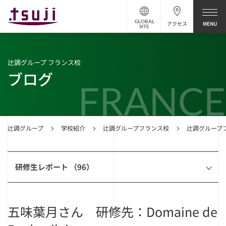
GLOBAL
アクセス
SITE
辻調グループ フランス校
ブログ
FRANCE
辻調グループ
学校紹介
辻調グループフランス校
辻調グループ
研修生レポート （96）
五味葉月さん 研修先：Domaine de