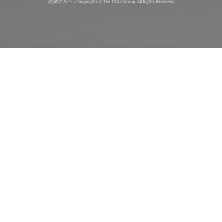
辻調グループ
Copyrights © The TSUJI Group. All Rights Reserved.
オンライン
オープン
出張相談会
PAGE
資料請求
イベント
キャンパス
TOP
バスツアー