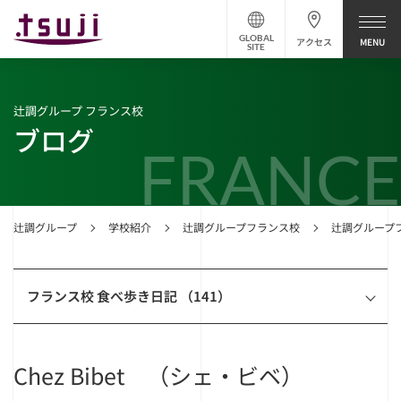
GLOBAL
アクセス
SITE
辻調グループ フランス校
ブログ
FRANCE
辻調グループ
学校紹介
辻調グループフランス校
辻調グループ
フランス校 食べ歩き日記 （141）
Chez Bibet （シェ・ビベ）