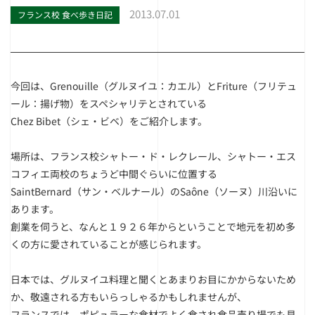
2013.07.01
フランス校 食べ歩き日記
今回は、Grenouille（グルヌイユ：カエル）とFriture（フリテュ
ール：揚げ物）をスペシャリテとされている
Chez Bibet（シェ・ビベ）をご紹介します。
場所は、フランス校シャトー・ド・レクレール、シャトー・エス
コフィエ両校のちょうど中間ぐらいに位置する
SaintBernard（サン・ベルナール）のSaône（ソーヌ）川沿いに
あります。
創業を伺うと、なんと１９２６年からということで地元を初め多
くの方に愛されていることが感じられます。
日本では、グルヌイユ料理と聞くとあまりお目にかからないため
か、敬遠される方もいらっしゃるかもしれませんが、
フランスでは、ポピュラーな食材でよく食され食品売り場でも見