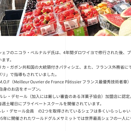
シェフのニコラ・ベルナルデ氏は、4年間ダロワイヨで修行された後、
います。
リカ・ガボン共和国の大統領付きパティシエ、また、フランス外務省に
パリ」で指導もされていました。
.O.F（Meilleur Ouvrier de France Pâtissier フランス最優秀技術
 自身のお店をオープン。
年 ルレ・デセール（加入には厳しい審査のある洋菓子協会）加盟店に認定
毎週土曜日にプライベートスクールを開催されています。
F.、ルレ・デセール会員 の2つを取得されているシェフは多くいらっしゃ
005年に開催されたワールドグルメサミットでは世界最高シェフの一人に