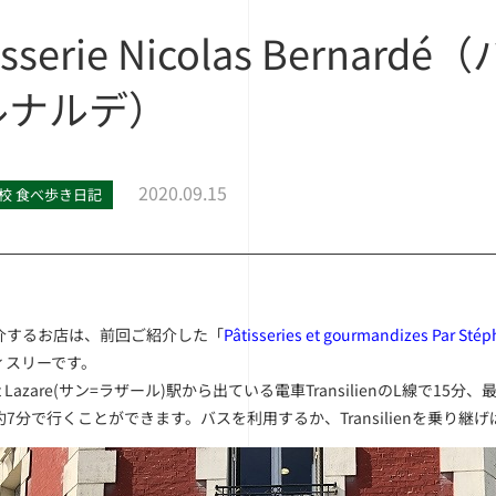
tisserie Nicolas Ber
ルナルデ）
2020.09.15
校 食べ歩き日記
介するお店は、前回ご紹介した「
Pâtisseries et gourmandizes Par Stép
ィスリーです。
nt Lazare(サン=ラザール)駅から出ている電車TransilienのL線で15分
7分で行くことができます。バスを利用するか、Transilienを乗り