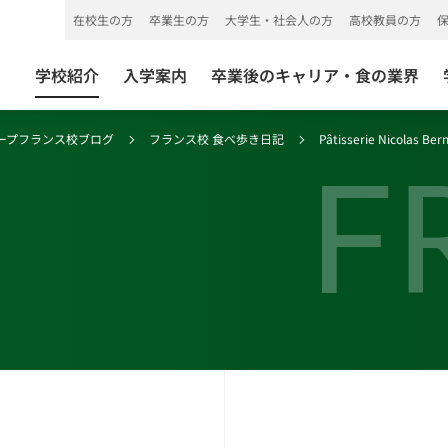
在校生の方
卒業生の方
大学生・社会人の方
高校教員の方
学校紹介
入学案内
卒業後のキャリア・食の業界
ープフランス校ブログ
フランス校 食べ歩き日記
Pâtisserie Nico
F