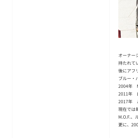
オーナー
持たれて
後にアフ
ブルー・
2004年 M
2011年
2017
現在では
M.O.
更に、2