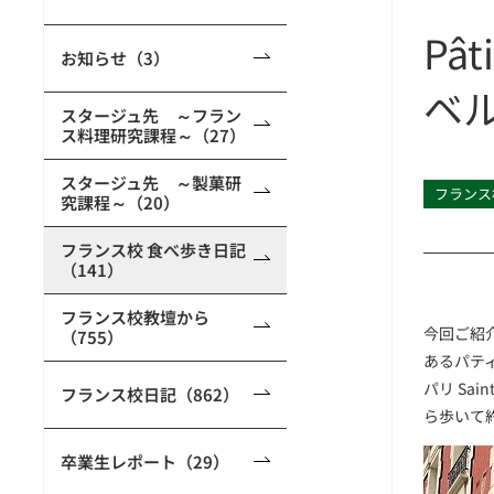
Pâ
お知らせ（3）
ベ
スタージュ先 ～フラン
ス料理研究課程～（27）
スタージュ先 ～製菓研
フランス
究課程～（20）
フランス校 食べ歩き日記
（141）
フランス校教壇から
今回ご紹
（755）
あるパテ
パリ Sai
フランス校日記（862）
ら歩いて約
卒業生レポート（29）