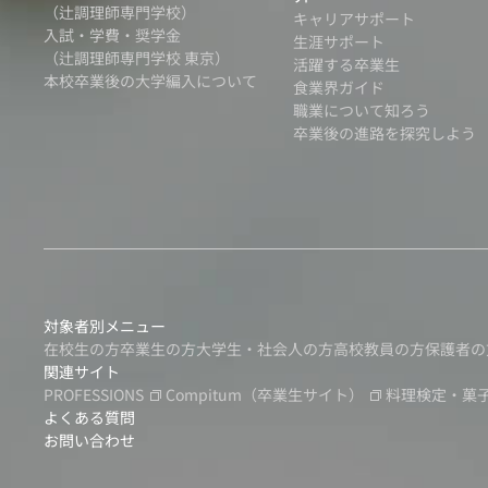
（辻調理師専門学校）
キャリアサポート
入試・学費・奨学金
生涯サポート
（辻調理師専門学校 東京）
活躍する卒業生
本校卒業後の大学編入について
食業界ガイド
職業について知ろう
卒業後の進路を探究しよう
対象者別メニュー
在校生の方
卒業生の方
大学生・社会人の方
高校教員の方
保護者の
関連サイト
PROFESSIONS
Compitum
（卒業生サイト）
料理検定・菓
よくある質問
お問い合わせ