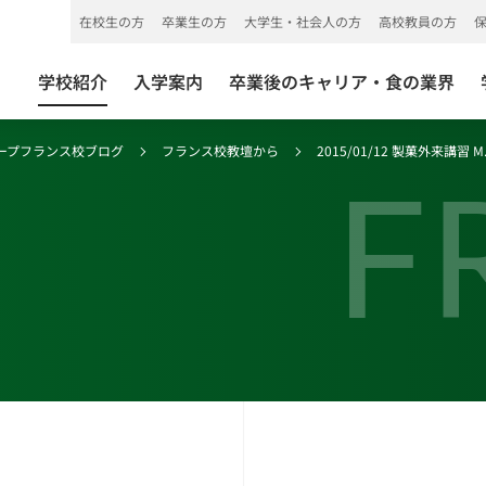
在校生の方
卒業生の方
大学生・社会人の方
高校教員の方
学校紹介
入学案内
卒業後のキャリア・食の業界
ープフランス校ブログ
フランス校教壇から
2015/01/12 製菓外来講習 M.Chr
F