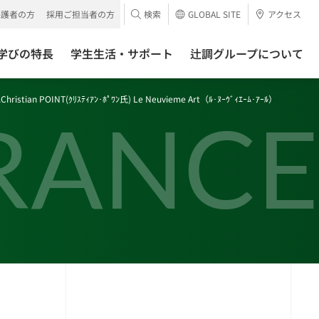
保護者の方
採用ご担当者の方
検索
GLOBAL SITE
アクセス
学びの特長
学生生活・サポート
辻調グループについて
istian POINT(ｸﾘｽﾃｨｱﾝ･ﾎﾟﾜﾝ氏) Le Neuvieme Art（ﾙ･ﾇｰｳﾞｨｴｰﾑ･ｱｰﾙ）
RANCE