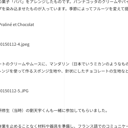
の菓子「ババ」をアレンジしたものです。パンナコッタのクリームやパ
プを染み込ませたものが入っています。季節によってフルーツを変えて
Praliné et Chocolat
ートのクリームやムースに、マンダリン（日本でいうミカンのようなも
レンジを使って作るスポンジ生地や、針状にしたチョコレートの生地な
研修生（当時）の劉天宇くんも一緒に参加してもらいました。
作業を止めることなく材料や器具を準備し、フランス語でのコミュニケ