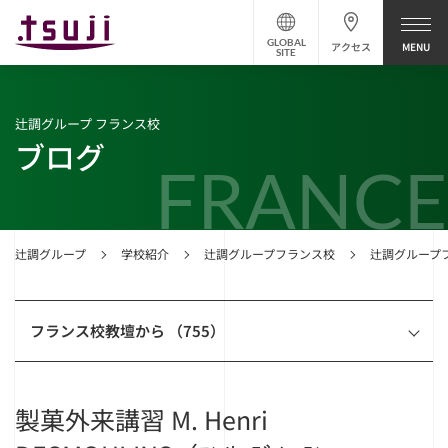
GLOBAL
アクセス
SITE
辻調グループ フランス校
ブログ
FRANCE
辻調グループ
学校紹介
辻調グループフランス校
辻調グループ
フランス校教壇から （755）
製菓外来講習 M. Henri