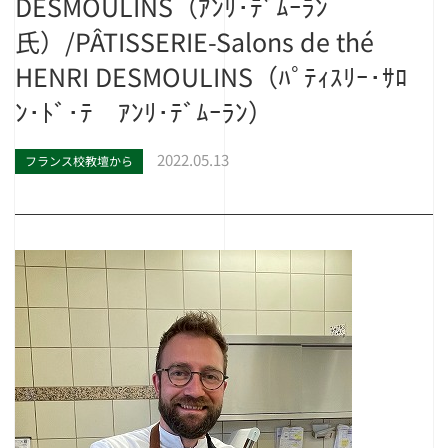
DESMOULINS（ｱﾝﾘ･ﾃﾞﾑｰﾗﾝ
氏）/PÂTISSERIE-Salons de thé
HENRI DESMOULINS（ﾊﾟﾃｨｽﾘｰ･ｻﾛ
ﾝ･ﾄﾞ･ﾃ ｱﾝﾘ･ﾃﾞﾑｰﾗﾝ）
2022.05.13
フランス校教壇から