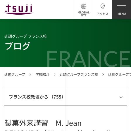
GLOBAL
アクセス
SITE
辻調グループ フランス校
ブログ
FRANCE
辻調グループ
学校紹介
辻調グループフランス校
辻調グループ
フランス校教壇から （755）
製菓外来講習 M. Jean