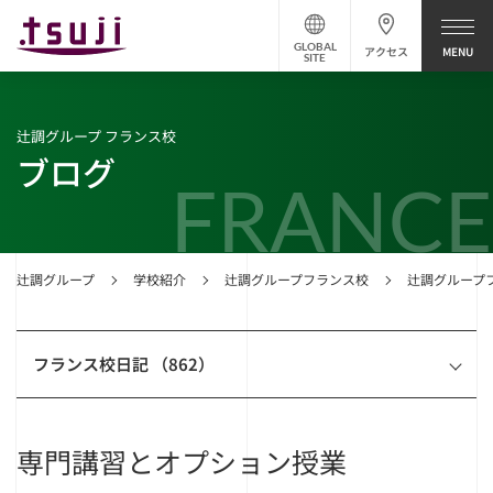
GLOBAL
アクセス
SITE
辻調グループ フランス校
ブログ
FRANCE
辻調グループ
学校紹介
辻調グループフランス校
辻調グループ
フランス校日記 （862）
専門講習とオプション授業