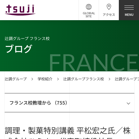
GLOBAL
アクセス
SITE
辻調グループ フランス校
ブログ
FRANCE
辻調グループ
学校紹介
辻調グループフランス校
辻調グループ
フランス校教壇から （755）
調理・製菓特別講義 平松宏之氏／株