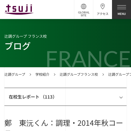
GLOBAL
アクセス
SITE
辻調グループ フランス校
ブログ
FRANCE
辻調グループ
学校紹介
辻調グループフランス校
辻調グループ
在校生レポート （113）
鄭 東沅くん：調理・2014年秋コー