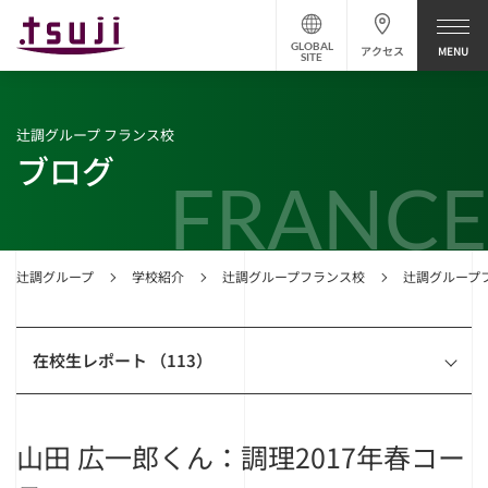
GLOBAL
アクセス
SITE
辻調グループ フランス校
ブログ
FRANCE
辻調グループ
学校紹介
辻調グループフランス校
辻調グループ
在校生レポート （113）
山田 広一郎くん：調理2017年春コー