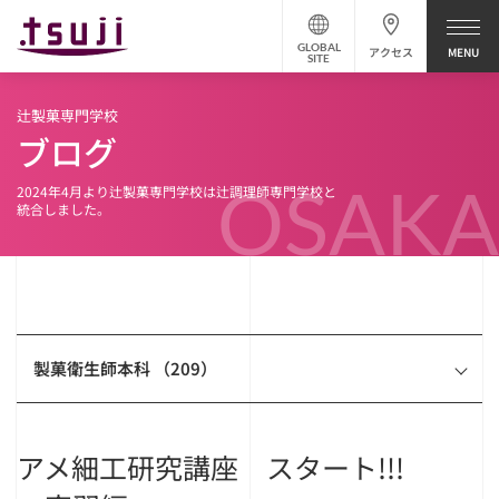
GLOBAL
アクセス
SITE
辻製菓専門学校
ブログ
OSAKA
2024年4月より辻製菓専門学校は辻調理師専門学校と
統合しました。
製菓衛生師本科 （209）
アメ細工研究講座 スタート!!!