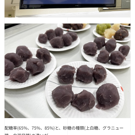
配糖率(65%、75%、85%)と、
砂糖の種類(上白糖、グラニュー