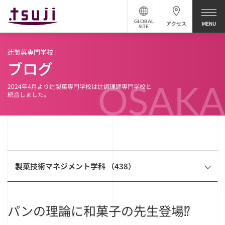
GLOBAL
アクセス
SITE
辻製菓専門学校
ブログ
OSAKA
2024年4月より辻製菓専門学校は辻調理師専門学校と
統合しました。
製菓技術マネジメント学科 （438）
パンの理論に和菓子の先生登場⁉