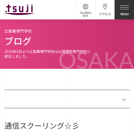
GLOBAL
アクセス
SITE
辻製菓専門学校
ブログ
OSAKA
2024年4月より辻製菓専門学校は辻調理師専門学校と
統合しました。
通信スクーリング☆彡